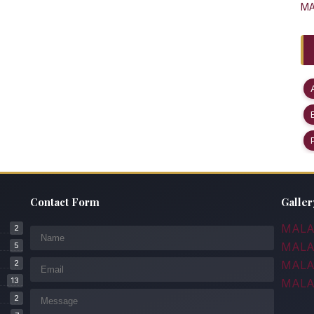
MA
Contact Form
Galler
MALA 
2
MALA 
5
2
MALA
13
MALA
2