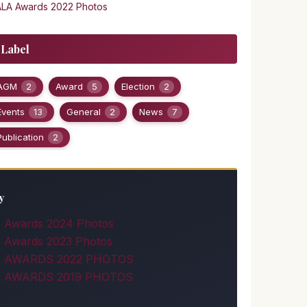
LA Awards 2022 Photos
Label
AGM
2
Award
5
Election
2
Events
13
General
2
News
7
Publication
2
y
Awards 2024 Photos
Awards 2023 Photos
 AWARDS 2022 PHOTOS
 AWARDS 2019 PHOTOS